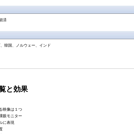
願済
、韓国、ノルウェー、インド
覧と効果
る映像は１つ
裸眼モニター
ルに表現
置