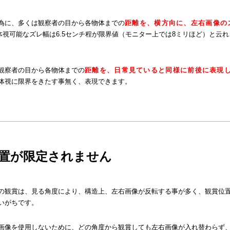
為に、多くは観察者の目から各物体までの
距離を、横方向に、左右画像の
体視可能なズレ幅は6.5センチ程が限界値（モニター上では8ミリほど）と云
観察者の目から各物体までの
距離を、日常見ていると同様に前後に表現
体視に限界をきたす事無く、表現できます。
置が限定されません
の観賞は、見る角度により、構造上、左右画像が反転する事が多く、観賞位
いがちです。
画像を使用しないために、どの角度から観賞しても左右画像が入れ替わらず